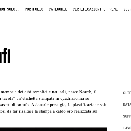
NON SOLO..
PORTFOLIO
CATEGORIE
CERTIFICAZIONI E PREMI
SOS
fi
 memoria dei cibi semplici e naturali, nasce Nearth, il
CLI
lla tavola” un’etichetta stampata in quadricromia su
DAT
setti di tartufo. A donarle prestigio, la plastificazione soft
così da far risaltare la stampa a caldo oro realizzata sul
SUP
LAV